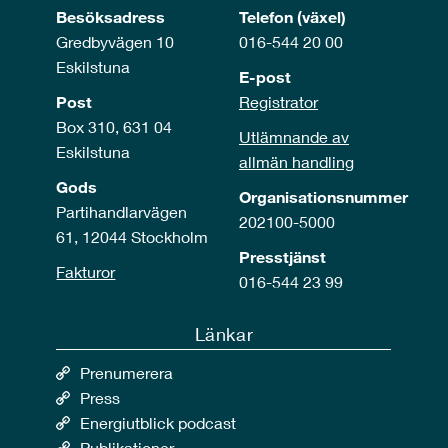
Besöksadress
Telefon (växel)
Gredbyvägen 10
016-544 20 00
Eskilstuna
E-post
Post
Registrator
Box 310, 631 04
Utlämnande av
Eskilstuna
allmän handling
Gods
Organisationsnummer
Partihandlarvägen
202100-5000
61, 12044 Stockholm
Presstjänst
Fakturor
016-544 23 99
Länkar
Prenumerera
Press
Energiutblick podcast
Publikationer