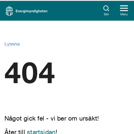
Sök
Meny
Lyssna
404
Något gick fel - vi ber om ursäkt!
Åter till
startsidan
!