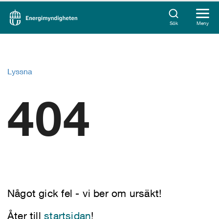
Sök
Meny
Lyssna
404
Något gick fel - vi ber om ursäkt!
Åter till
startsidan
!