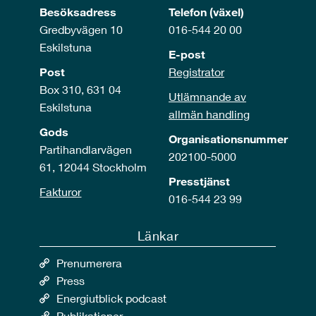
Besöksadress
Telefon (växel)
Gredbyvägen 10
016-544 20 00
Eskilstuna
E-post
Post
Registrator
Box 310, 631 04
Utlämnande av
Eskilstuna
allmän handling
Gods
Organisationsnummer
Partihandlarvägen
202100-5000
61, 12044 Stockholm
Presstjänst
Fakturor
016-544 23 99
Länkar
Prenumerera
Press
Energiutblick podcast
Publikationer