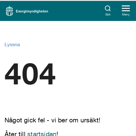
Sök
Meny
Lyssna
404
Något gick fel - vi ber om ursäkt!
Åter till
startsidan
!