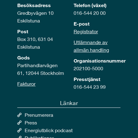
Besöksadress
Telefon (växel)
Gredbyvägen 10
016-544 20 00
Eskilstuna
E-post
Post
Registrator
Box 310, 631 04
Utlämnande av
Eskilstuna
allmän handling
Gods
Organisationsnummer
Partihandlarvägen
202100-5000
61, 12044 Stockholm
Presstjänst
Fakturor
016-544 23 99
Länkar
Prenumerera
Press
Energiutblick podcast
Publikationer