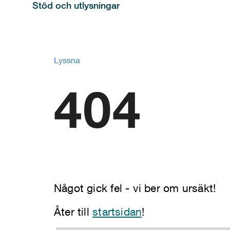
Stöd och utlysningar
Lyssna
404
Något gick fel - vi ber om ursäkt!
Åter till
startsidan
!