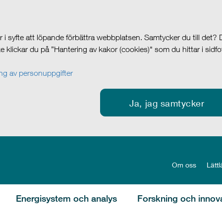
i syfte att löpande förbättra webbplatsen. Samtycker du till det?
cke klickar du på ”Hantering av kakor (cookies)" som du hittar i sidf
g av personuppgifter
Ja, jag samtycker
Om oss
Lättl
Energisystem och analys
Forskning och innov