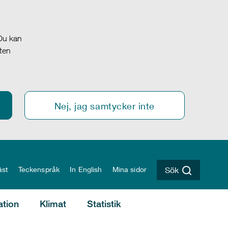
 Du kan
oten
Nej, jag samtycker inte
äst
Teckenspråk
In English
Mina sidor
Sök
ation
Klimat
Statistik