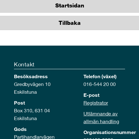
Startsidan
Tillbaka
Kontakt
Besöksadress
Telefon (växel)
Gredbyvägen 10
016-544 20 00
Eskilstuna
E-post
Post
Registrator
Box 310, 631 04
Utlämnande av
Eskilstuna
allmän handling
Gods
Organisationsnummer
Partihandlarvägen