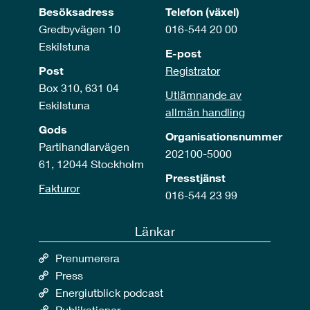
Besöksadress
Telefon (växel)
Gredbyvägen 10
016-544 20 00
Eskilstuna
E-post
Post
Registrator
Box 310, 631 04
Utlämnande av
Eskilstuna
allmän handling
Gods
Organisationsnummer
Partihandlarvägen
202100-5000
61, 12044 Stockholm
Presstjänst
Fakturor
016-544 23 99
Länkar
Prenumerera
Press
Energiutblick podcast
Publikationer