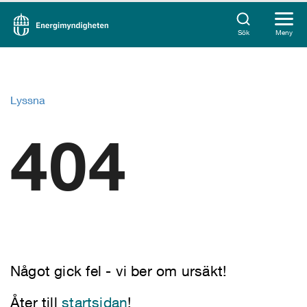
Sök
Meny
Lyssna
404
Något gick fel - vi ber om ursäkt!
Åter till
startsidan
!