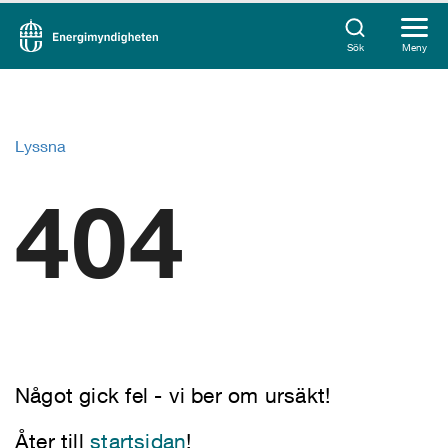
Sök
Meny
Lyssna
404
Något gick fel - vi ber om ursäkt!
Åter till
startsidan
!