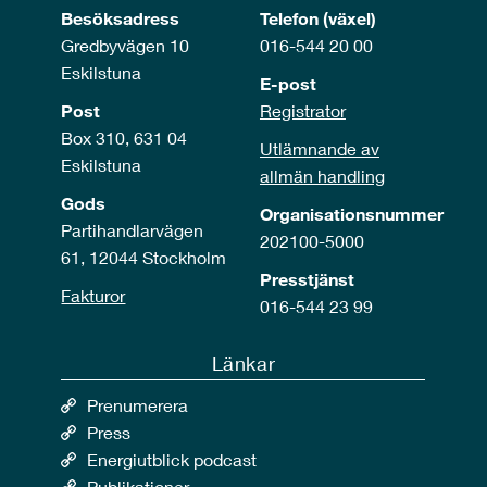
Besöksadress
Telefon (växel)
Gredbyvägen 10
016-544 20 00
Eskilstuna
E-post
Post
Registrator
Box 310, 631 04
Utlämnande av
Eskilstuna
allmän handling
Gods
Organisationsnummer
Partihandlarvägen
202100-5000
61, 12044 Stockholm
Presstjänst
Fakturor
016-544 23 99
Länkar
Prenumerera
Press
Energiutblick podcast
Publikationer