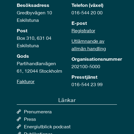
Besöksadress
Telefon (växel)
Gredbyvägen 10
016-544 20 00
Eskilstuna
E-post
Post
Registrator
Box 310, 631 04
Utlämnande av
Eskilstuna
allmän handling
Gods
Organisationsnummer
Partihandlarvägen
202100-5000
61, 12044 Stockholm
Presstjänst
Fakturor
016-544 23 99
Länkar
Prenumerera
Press
Energiutblick podcast
Publikationer