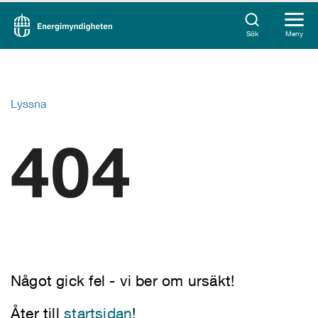
Sök
Meny
Lyssna
404
Något gick fel - vi ber om ursäkt!
Åter till
startsidan
!