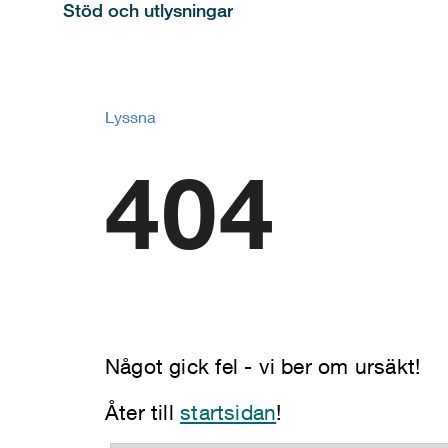
Stöd och utlysningar
Lyssna
404
Något gick fel - vi ber om ursäkt!
Åter till
startsidan
!