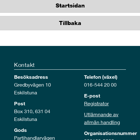
Startsidan
Tillbaka
Kontakt
Besöksadress
Telefon (växel)
Gredbyvägen 10
016-544 20 00
Eskilstuna
E-post
Post
Registrator
Box 310, 631 04
Utlämnande av
Eskilstuna
allmän handling
Gods
Organisationsnummer
Partihandlarvägen