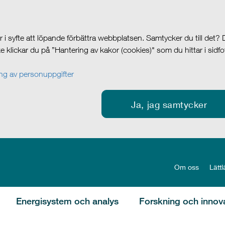
i syfte att löpande förbättra webbplatsen. Samtycker du till det?
cke klickar du på ”Hantering av kakor (cookies)" som du hittar i sidf
g av personuppgifter
Ja, jag samtycker
Om oss
Lättl
Energisystem och analys
Forskning och innov