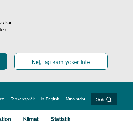
 Du kan
oten
Nej, jag samtycker inte
äst
Teckenspråk
In English
Mina sidor
Sök
ation
Klimat
Statistik