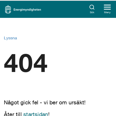
Sök
Meny
Lyssna
404
Något gick fel - vi ber om ursäkt!
Åter till
startsidan
!