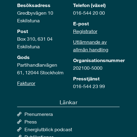
Besöksadress
Telefon (växel)
Gredbyvägen 10
016-544 20 00
Eskilstuna
E-post
Post
Registrator
Box 310, 631 04
Utlämnande av
Eskilstuna
allmän handling
Gods
Organisationsnummer
Partihandlarvägen
202100-5000
61, 12044 Stockholm
Presstjänst
Fakturor
016-544 23 99
Länkar
Prenumerera
Press
Energiutblick podcast
Publikationer