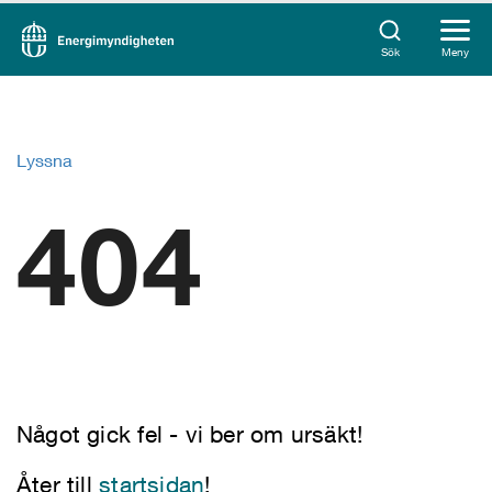
Sök
Meny
Lyssna
404
Något gick fel - vi ber om ursäkt!
Åter till
startsidan
!