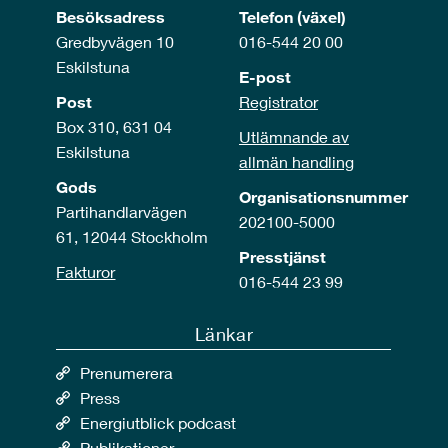
Besöksadress
Telefon (växel)
Gredbyvägen 10
016-544 20 00
Eskilstuna
E-post
Post
Registrator
Box 310, 631 04
Utlämnande av
Eskilstuna
allmän handling
Gods
Organisationsnummer
Partihandlarvägen
202100-5000
61, 12044 Stockholm
Presstjänst
Fakturor
016-544 23 99
Länkar
Prenumerera
Press
Energiutblick podcast
Publikationer