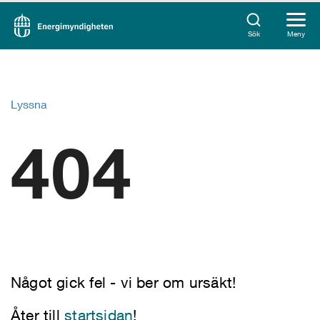
Sök
Meny
Lyssna
404
Något gick fel - vi ber om ursäkt!
Åter till
startsidan
!