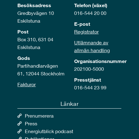
Besöksadress
Telefon (växel)
Gredbyvägen 10
016-544 20 00
Eskilstuna
E-post
Post
Registrator
Box 310, 631 04
Utlämnande av
Eskilstuna
allmän handling
Gods
Organisationsnummer
Partihandlarvägen
202100-5000
61, 12044 Stockholm
Presstjänst
Fakturor
016-544 23 99
Länkar
Prenumerera
Press
Energiutblick podcast
Publikationer