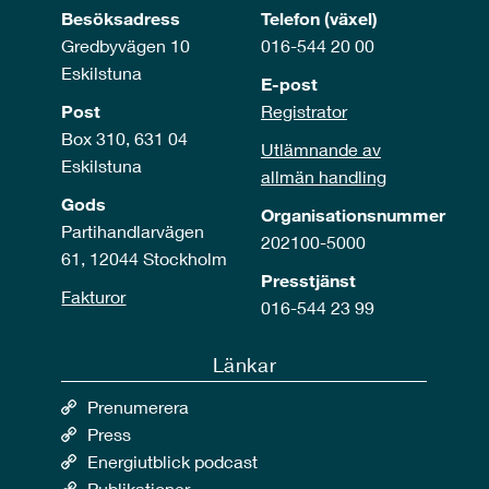
Besöksadress
Telefon (växel)
Gredbyvägen 10
016-544 20 00
Eskilstuna
E-post
Post
Registrator
Box 310, 631 04
Utlämnande av
Eskilstuna
allmän handling
Gods
Organisationsnummer
Partihandlarvägen
202100-5000
61, 12044 Stockholm
Presstjänst
Fakturor
016-544 23 99
Länkar
Prenumerera
Press
Energiutblick podcast
Publikationer