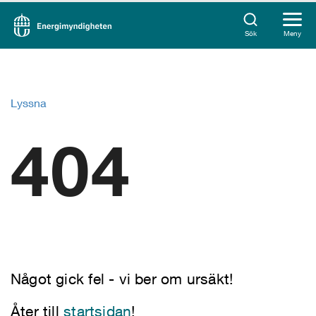
Sök
Meny
Lyssna
404
Något gick fel - vi ber om ursäkt!
Åter till
startsidan
!