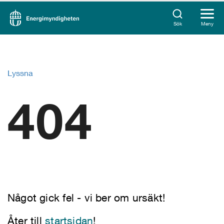
Sök
Meny
Lyssna
404
Något gick fel - vi ber om ursäkt!
Åter till
startsidan
!