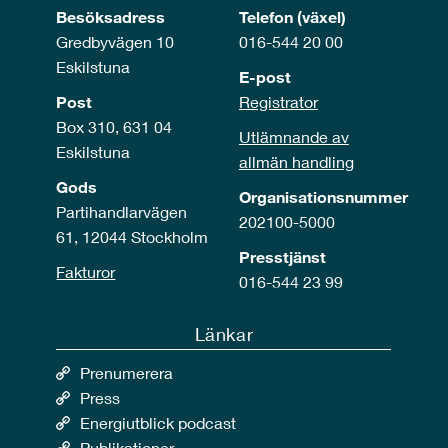
Besöksadress
Telefon (växel)
Gredbyvägen 10
016-544 20 00
Eskilstuna
E-post
Post
Registrator
Box 310, 631 04
Utlämnande av
Eskilstuna
allmän handling
Gods
Organisationsnummer
Partihandlarvägen
202100-5000
61, 12044 Stockholm
Presstjänst
Fakturor
016-544 23 99
Länkar
Prenumerera
Press
Energiutblick podcast
Publikationer