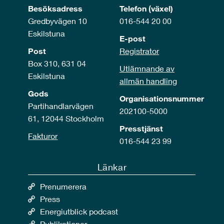
Besöksadress
Telefon (växel)
Gredbyvägen 10
016-544 20 00
Eskilstuna
E-post
Post
Registrator
Box 310, 631 04
Utlämnande av
Eskilstuna
allmän handling
Gods
Organisationsnummer
Partihandlarvägen
202100-5000
61, 12044 Stockholm
Presstjänst
Fakturor
016-544 23 99
Länkar
Prenumerera
Press
Energiutblick podcast
Publikationer