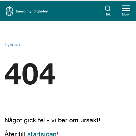
Sök
Meny
Lyssna
404
Något gick fel - vi ber om ursäkt!
Åter till
startsidan
!