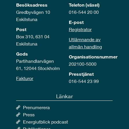
Besöksadress
Telefon (växel)
Gredbyvägen 10
016-544 20 00
Eskilstuna
E-post
Post
Registrator
Box 310, 631 04
Utlämnande av
Eskilstuna
allmän handling
Gods
Organisationsnummer
Partihandlarvägen
202100-5000
61, 12044 Stockholm
Presstjänst
Fakturor
016-544 23 99
Länkar
Prenumerera
Press
Energiutblick podcast
Publikationer