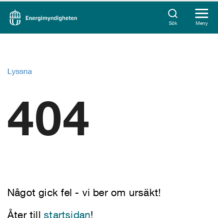
Sök
Meny
Lyssna
404
Något gick fel - vi ber om ursäkt!
Åter till
startsidan
!