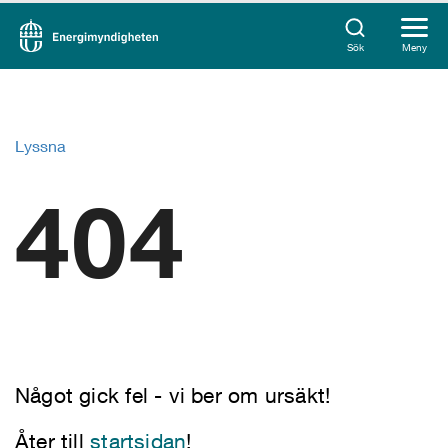
Sök
Meny
Lyssna
404
Något gick fel - vi ber om ursäkt!
Åter till
startsidan
!