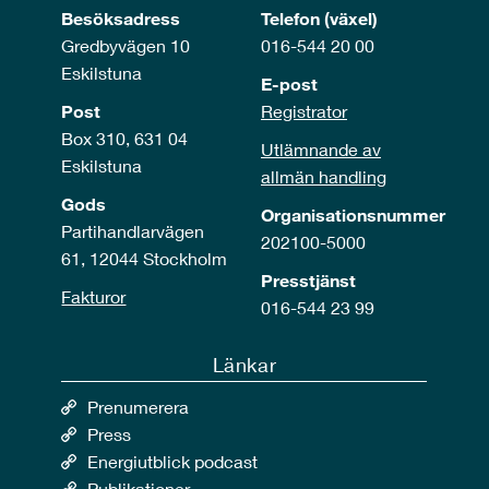
Besöksadress
Telefon (växel)
Gredbyvägen 10
016-544 20 00
Eskilstuna
E-post
Post
Registrator
Box 310, 631 04
Utlämnande av
Eskilstuna
allmän handling
Gods
Organisationsnummer
Partihandlarvägen
202100-5000
61, 12044 Stockholm
Presstjänst
Fakturor
016-544 23 99
Länkar
Prenumerera
Press
Energiutblick podcast
Publikationer