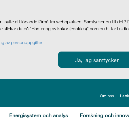
i syfte att löpande förbättra webbplatsen. Samtycker du till det?
cke klickar du på ”Hantering av kakor (cookies)" som du hittar i sidf
g av personuppgifter
Ja, jag samtycker
Om oss
Lättl
Energisystem och analys
Forskning och innov