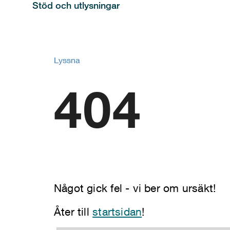
Stöd och utlysningar
Lyssna
404
Något gick fel - vi ber om ursäkt!
Åter till
startsidan
!