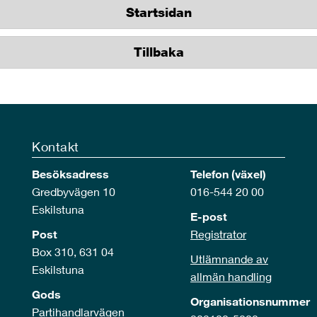
Startsidan
Tillbaka
Kontakt
Besöksadress
Telefon (växel)
Gredbyvägen 10
016-544 20 00
Eskilstuna
E-post
Post
Registrator
Box 310, 631 04
Utlämnande av
Eskilstuna
allmän handling
Gods
Organisationsnummer
Partihandlarvägen