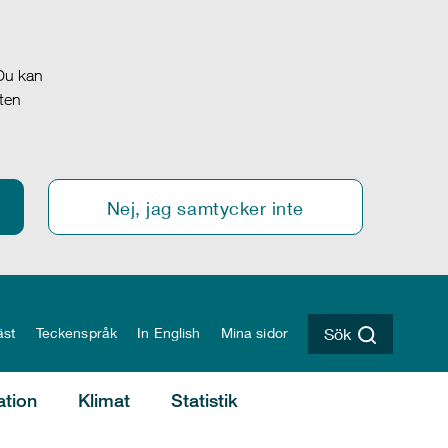
 Du kan
oten
Nej, jag samtycker inte
äst
Teckenspråk
In English
Mina sidor
Sök
ation
Klimat
Statistik