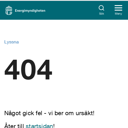
Sök
Meny
Lyssna
404
Något gick fel - vi ber om ursäkt!
Åter till
startsidan
!