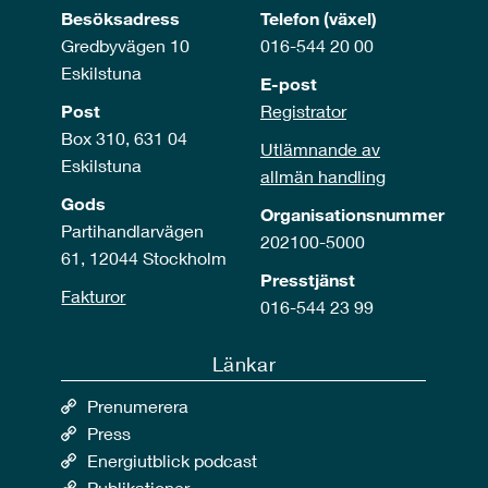
Besöksadress
Telefon (växel)
Gredbyvägen 10
016-544 20 00
Eskilstuna
E-post
Post
Registrator
Box 310, 631 04
Utlämnande av
Eskilstuna
allmän handling
Gods
Organisationsnummer
Partihandlarvägen
202100-5000
61, 12044 Stockholm
Presstjänst
Fakturor
016-544 23 99
Länkar
Prenumerera
Press
Energiutblick podcast
Publikationer