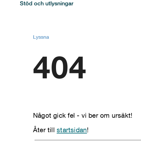
Stöd och utlysningar
Lyssna
404
Något gick fel - vi ber om ursäkt!
Åter till
startsidan
!