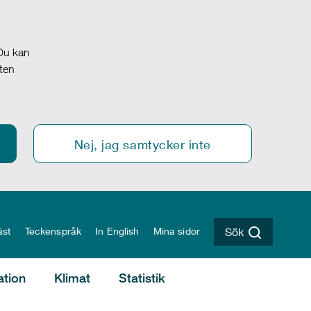
 Du kan
oten
Nej, jag samtycker inte
äst
Teckenspråk
In English
Mina sidor
Sök
ation
Klimat
Statistik