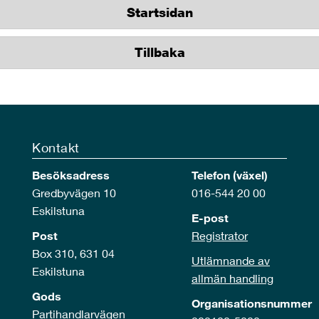
Startsidan
Tillbaka
Kontakt
Besöksadress
Telefon (växel)
Gredbyvägen 10
016-544 20 00
Eskilstuna
E-post
Post
Registrator
Box 310, 631 04
Utlämnande av
Eskilstuna
allmän handling
Gods
Organisationsnummer
Partihandlarvägen