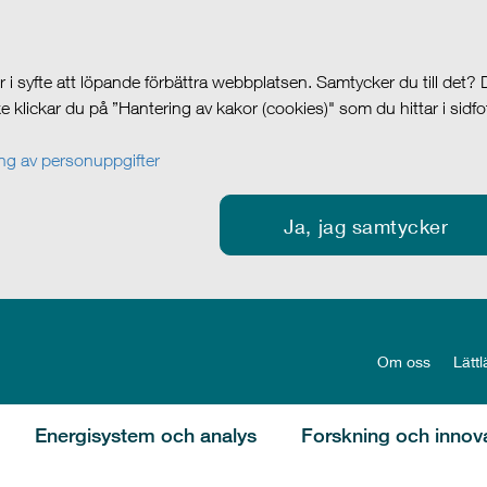
i syfte att löpande förbättra webbplatsen. Samtycker du till det?
cke klickar du på ”Hantering av kakor (cookies)" som du hittar i sidf
g av personuppgifter
Ja, jag samtycker
Om oss
Lättl
Energisystem och analys
Forskning och innov