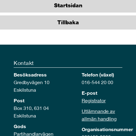
Startsidan
Tillbaka
Kontakt
Besöksadress
Telefon (växel)
Gredbyvägen 10
016-544 20 00
Eskilstuna
E-post
Post
Registrator
Box 310, 631 04
Utlämnande av
Eskilstuna
allmän handling
Gods
Organisationsnummer
Partihandlarvägen