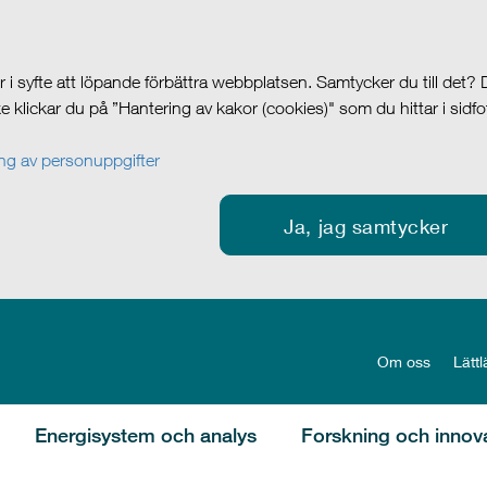
i syfte att löpande förbättra webbplatsen. Samtycker du till det?
cke klickar du på ”Hantering av kakor (cookies)" som du hittar i sidf
g av personuppgifter
Ja, jag samtycker
Om oss
Lättl
Energisystem och analys
Forskning och innov