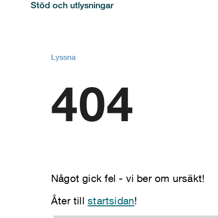
Stöd och utlysningar
Lyssna
404
Något gick fel - vi ber om ursäkt!
Åter till
startsidan
!