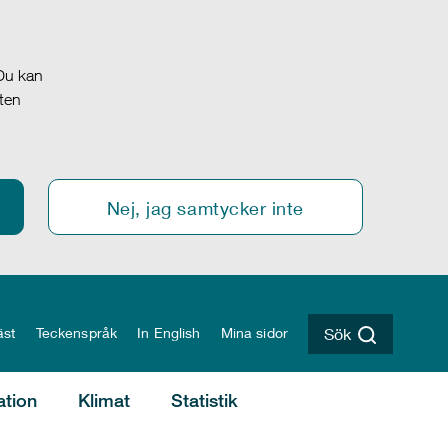
 Du kan
oten
Nej, jag samtycker inte
äst
Teckenspråk
In English
Mina sidor
Sök
ation
Klimat
Statistik