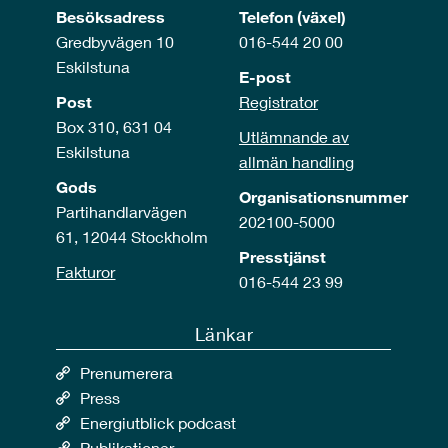
Besöksadress
Telefon (växel)
Gredbyvägen 10
016-544 20 00
Eskilstuna
E-post
Post
Registrator
Box 310, 631 04
Utlämnande av
Eskilstuna
allmän handling
Gods
Organisationsnummer
Partihandlarvägen
202100-5000
61, 12044 Stockholm
Presstjänst
Fakturor
016-544 23 99
Länkar
Prenumerera
Press
Energiutblick podcast
Publikationer