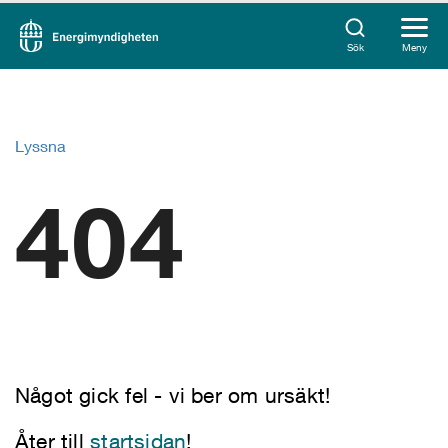
Sök
Meny
Lyssna
404
Något gick fel - vi ber om ursäkt!
Åter till
startsidan
!