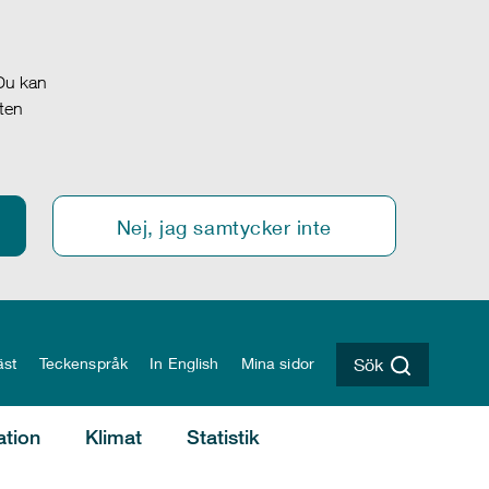
 Du kan
oten
Nej, jag samtycker inte
äst
Teckenspråk
In English
Mina sidor
Sök
ation
Klimat
Statistik