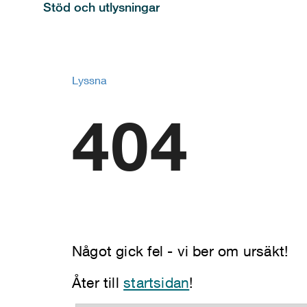
Stöd och utlysningar
Lyssna
404
Något gick fel - vi ber om ursäkt!
Åter till
startsidan
!