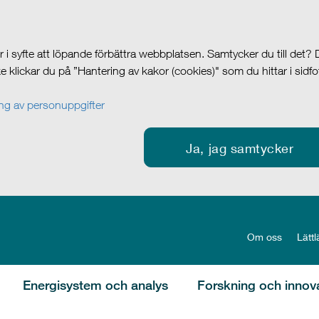
i syfte att löpande förbättra webbplatsen. Samtycker du till det?
cke klickar du på ”Hantering av kakor (cookies)" som du hittar i sidf
g av personuppgifter
Ja, jag samtycker
Om oss
Lättl
Energisystem och analys
Forskning och innov