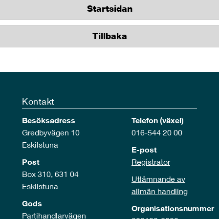
Startsidan
Tillbaka
Kontakt
Besöksadress
Telefon (växel)
Gredbyvägen 10
016-544 20 00
Eskilstuna
E-post
Post
Registrator
Box 310, 631 04
Utlämnande av
Eskilstuna
allmän handling
Gods
Organisationsnummer
Partihandlarvägen