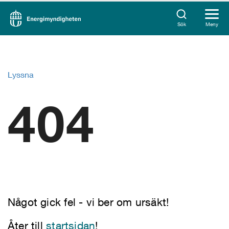
Sök
Meny
Lyssna
404
Något gick fel - vi ber om ursäkt!
Åter till
startsidan
!