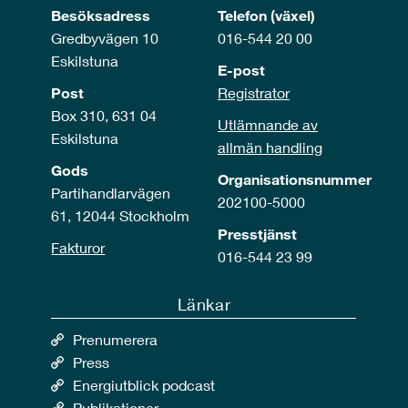
Besöksadress
Telefon (växel)
Gredbyvägen 10
016-544 20 00
Eskilstuna
E-post
Post
Registrator
Box 310, 631 04
Utlämnande av
Eskilstuna
allmän handling
Gods
Organisationsnummer
Partihandlarvägen
202100-5000
61, 12044 Stockholm
Presstjänst
Fakturor
016-544 23 99
Länkar
Prenumerera
Press
Energiutblick podcast
Publikationer