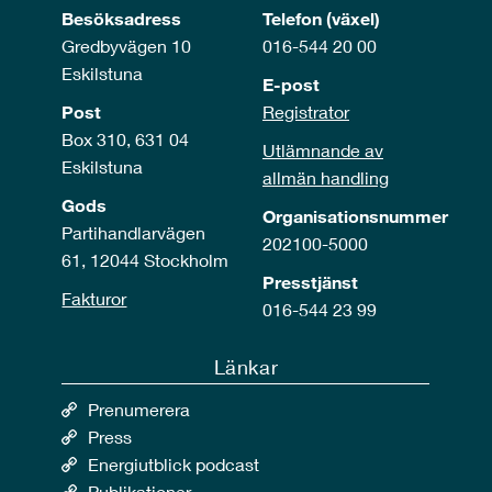
Besöksadress
Telefon (växel)
Gredbyvägen 10
016-544 20 00
Eskilstuna
E-post
Post
Registrator
Box 310, 631 04
Utlämnande av
Eskilstuna
allmän handling
Gods
Organisationsnummer
Partihandlarvägen
202100-5000
61, 12044 Stockholm
Presstjänst
Fakturor
016-544 23 99
Länkar
Prenumerera
Press
Energiutblick podcast
Publikationer