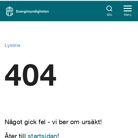
Sök
Meny
Lyssna
404
Något gick fel - vi ber om ursäkt!
Åter till
startsidan
!