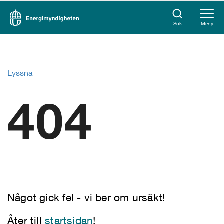
Sök
Meny
Lyssna
404
Något gick fel - vi ber om ursäkt!
Åter till
startsidan
!