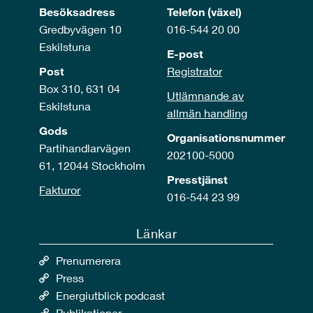
Besöksadress
Telefon (växel)
Gredbyvägen 10
016-544 20 00
Eskilstuna
E-post
Post
Registrator
Box 310, 631 04
Utlämnande av
Eskilstuna
allmän handling
Gods
Organisationsnummer
Partihandlarvägen
202100-5000
61, 12044 Stockholm
Presstjänst
Fakturor
016-544 23 99
Länkar
Prenumerera
Press
Energiutblick podcast
Publikationer