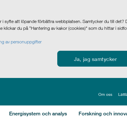
i syfte att löpande förbättra webbplatsen. Samtycker du till det?
cke klickar du på ”Hantering av kakor (cookies)" som du hittar i sidf
g av personuppgifter
Ja, jag samtycker
Om oss
Lättl
Energisystem och analys
Forskning och innov