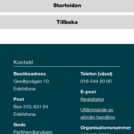
Startsidan
Tillbaka
Kontakt
Besöksadress
Telefon (växel)
Gredbyvägen 10
016-544 20 00
Eskilstuna
E-post
Post
Registrator
Box 310, 631 04
Utlämnande av
Eskilstuna
allmän handling
Gods
Organisationsnummer
Partihandlarvägen