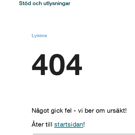
Stöd och utlysningar
Lyssna
404
Något gick fel - vi ber om ursäkt!
Åter till
startsidan
!