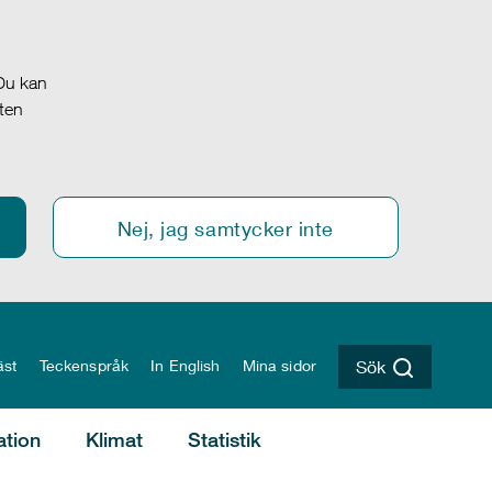
 Du kan
oten
Nej, jag samtycker inte
äst
Teckenspråk
In English
Mina sidor
Sök
ation
Klimat
Statistik