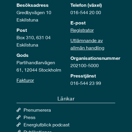
Besöksadress
Telefon (växel)
Gredbyvägen 10
016-544 20 00
Eskilstuna
E-post
Post
Registrator
Box 310, 631 04
Utlämnande av
Eskilstuna
allmän handling
Gods
Organisationsnummer
Partihandlarvägen
202100-5000
61, 12044 Stockholm
Presstjänst
Fakturor
016-544 23 99
Länkar
Prenumerera
Press
Energiutblick podcast
Publikationer