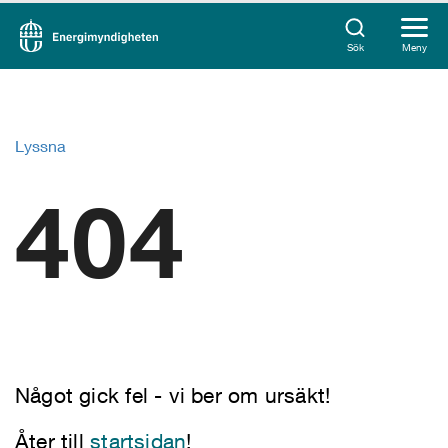
Sök
Meny
Lyssna
404
Något gick fel - vi ber om ursäkt!
Åter till
startsidan
!