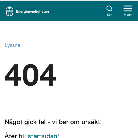
Sök
Meny
Lyssna
404
Något gick fel - vi ber om ursäkt!
Åter till
startsidan
!