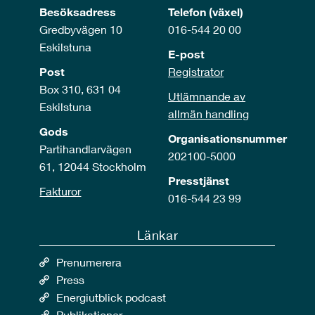
Besöksadress
Telefon (växel)
Gredbyvägen 10
016-544 20 00
Eskilstuna
E-post
Post
Registrator
Box 310, 631 04
Utlämnande av
Eskilstuna
allmän handling
Gods
Organisationsnummer
Partihandlarvägen
202100-5000
61, 12044 Stockholm
Presstjänst
Fakturor
016-544 23 99
Länkar
Prenumerera
Press
Energiutblick podcast
Publikationer