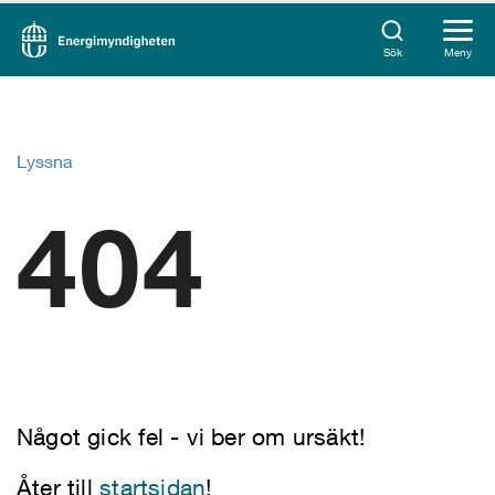
Sök
Meny
Lyssna
404
Något gick fel - vi ber om ursäkt!
Åter till
startsidan
!