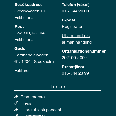
Besöksadress
Telefon (växel)
Gredbyvägen 10
016-544 20 00
Eskilstuna
E-post
Post
Registrator
Box 310, 631 04
Utlämnande av
Eskilstuna
allmän handling
Gods
Organisationsnummer
Partihandlarvägen
202100-5000
61, 12044 Stockholm
Presstjänst
Fakturor
016-544 23 99
Länkar
Prenumerera
Press
Energiutblick podcast
Publikationer