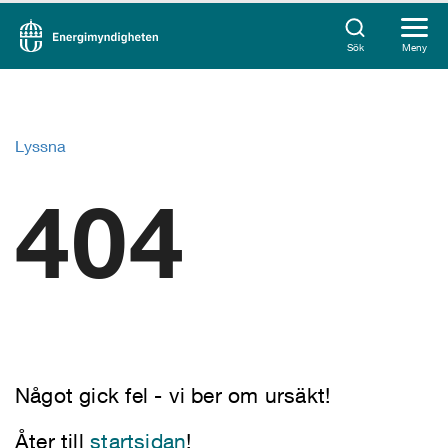
Sök
Meny
Lyssna
404
Något gick fel - vi ber om ursäkt!
Åter till
startsidan
!