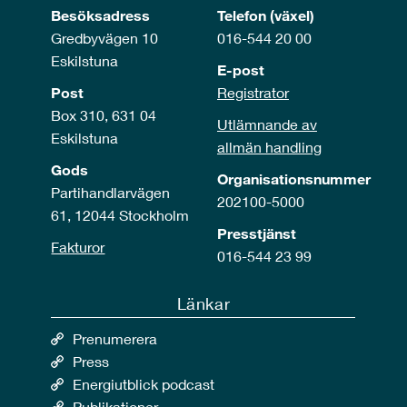
Besöksadress
Telefon (växel)
Gredbyvägen 10
016-544 20 00
Eskilstuna
E-post
Post
Registrator
Box 310, 631 04
Utlämnande av
Eskilstuna
allmän handling
Gods
Organisationsnummer
Partihandlarvägen
202100-5000
61, 12044 Stockholm
Presstjänst
Fakturor
016-544 23 99
Länkar
Prenumerera
Press
Energiutblick podcast
Publikationer