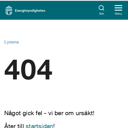
Sök
Meny
Lyssna
404
Något gick fel - vi ber om ursäkt!
Åter till
startsidan
!