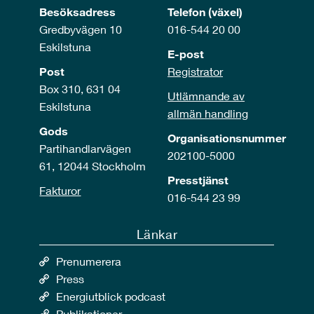
Besöksadress
Telefon (växel)
Gredbyvägen 10
016-544 20 00
Eskilstuna
E-post
Post
Registrator
Box 310, 631 04
Utlämnande av
Eskilstuna
allmän handling
Gods
Organisationsnummer
Partihandlarvägen
202100-5000
61, 12044 Stockholm
Presstjänst
Fakturor
016-544 23 99
Länkar
Prenumerera
Press
Energiutblick podcast
Publikationer