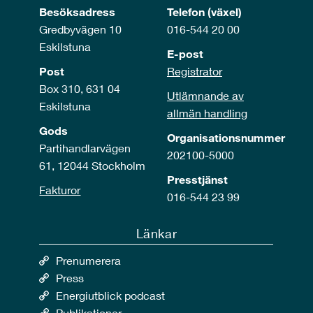
Besöksadress
Telefon (växel)
Gredbyvägen 10
016-544 20 00
Eskilstuna
E-post
Post
Registrator
Box 310, 631 04
Utlämnande av
Eskilstuna
allmän handling
Gods
Organisationsnummer
Partihandlarvägen
202100-5000
61, 12044 Stockholm
Presstjänst
Fakturor
016-544 23 99
Länkar
Prenumerera
Press
Energiutblick podcast
Publikationer