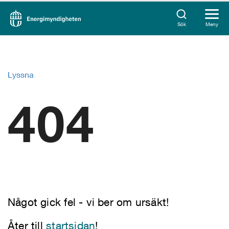
Sök
Meny
Lyssna
404
Något gick fel - vi ber om ursäkt!
Åter till
startsidan
!