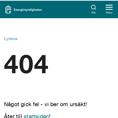
Sök
Meny
Lyssna
404
Något gick fel - vi ber om ursäkt!
Åter till
startsidan
!