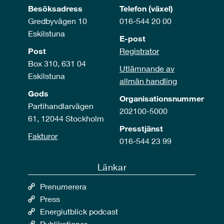
Besöksadress
Telefon (växel)
Gredbyvägen 10
016-544 20 00
Eskilstuna
E-post
Post
Registrator
Box 310, 631 04
Utlämnande av
Eskilstuna
allmän handling
Gods
Organisationsnummer
Partihandlarvägen
202100-5000
61, 12044 Stockholm
Presstjänst
Fakturor
016-544 23 99
Länkar
Prenumerera
Press
Energiutblick podcast
Publikationer