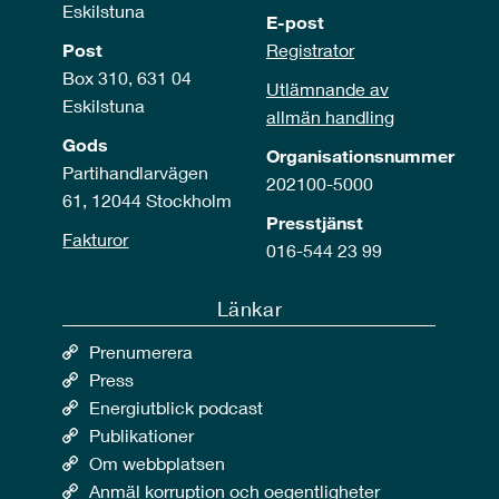
Eskilstuna
E-post
Post
Registrator
Box 310, 631 04
Utlämnande av
Eskilstuna
allmän handling
Gods
Organisationsnummer
Partihandlarvägen
202100-5000
61, 12044 Stockholm
Presstjänst
Fakturor
016-544 23 99
Länkar
Prenumerera
Press
Energiutblick podcast
Publikationer
Om webbplatsen
Anmäl korruption och oegentligheter