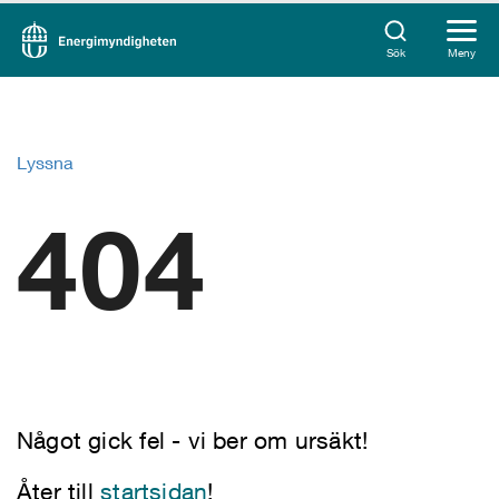
Sök
Meny
Lyssna
404
Något gick fel - vi ber om ursäkt!
Åter till
startsidan
!