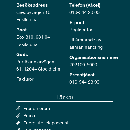
Besöksadress
Telefon (växel)
Gredbyvägen 10
016-544 20 00
Eskilstuna
E-post
Post
Registrator
Box 310, 631 04
Utlämnande av
Eskilstuna
allmän handling
Gods
Organisationsnummer
Partihandlarvägen
202100-5000
61, 12044 Stockholm
Presstjänst
Fakturor
016-544 23 99
Länkar
Prenumerera
Press
Energiutblick podcast
Publikationer