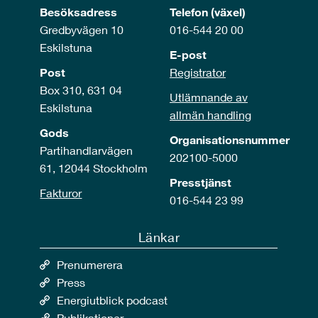
Besöksadress
Telefon (växel)
Gredbyvägen 10
016-544 20 00
Eskilstuna
E-post
Post
Registrator
Box 310, 631 04
Utlämnande av
Eskilstuna
allmän handling
Gods
Organisationsnummer
Partihandlarvägen
202100-5000
61, 12044 Stockholm
Presstjänst
Fakturor
016-544 23 99
Länkar
Prenumerera
Press
Energiutblick podcast
Publikationer