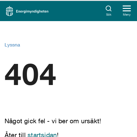
Sök
Meny
Lyssna
404
Något gick fel - vi ber om ursäkt!
Åter till
startsidan
!