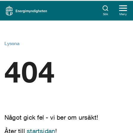
Sök
Meny
Lyssna
404
Något gick fel - vi ber om ursäkt!
Åter till
startsidan
!