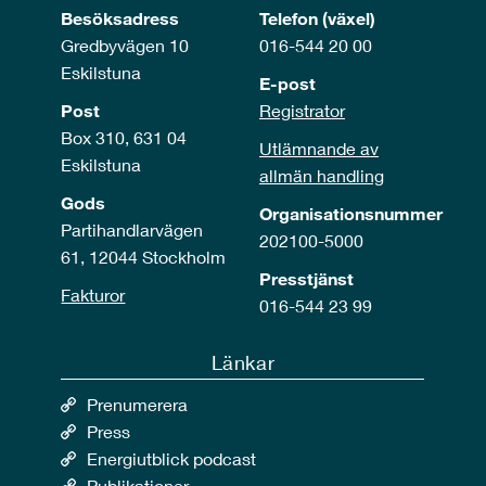
Besöksadress
Telefon (växel)
Gredbyvägen 10
016-544 20 00
Eskilstuna
E-post
Post
Registrator
Box 310, 631 04
Utlämnande av
Eskilstuna
allmän handling
Gods
Organisationsnummer
Partihandlarvägen
202100-5000
61, 12044 Stockholm
Presstjänst
Fakturor
016-544 23 99
Länkar
Prenumerera
Press
Energiutblick podcast
Publikationer