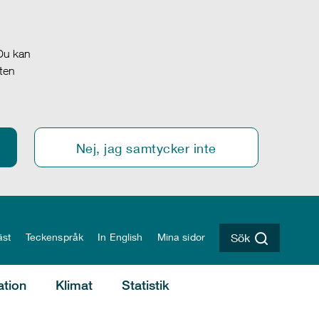
 Du kan
oten
Nej, jag samtycker inte
äst
Teckenspråk
In English
Mina sidor
Sök
ation
Klimat
Statistik