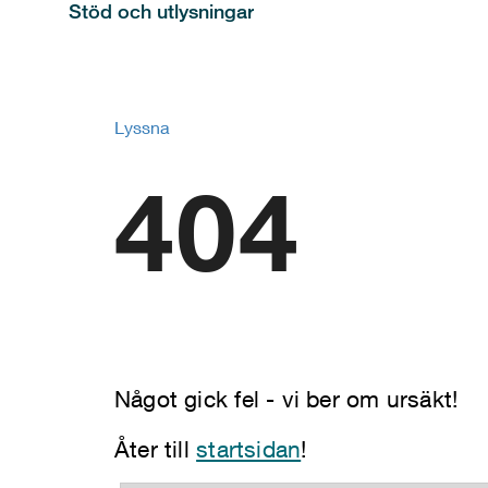
Stöd och utlysningar
Lyssna
404
Något gick fel - vi ber om ursäkt!
Åter till
startsidan
!