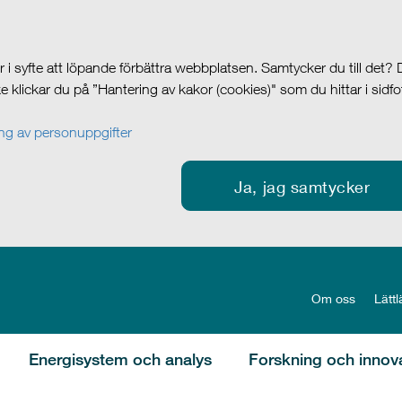
i syfte att löpande förbättra webbplatsen. Samtycker du till det?
cke klickar du på ”Hantering av kakor (cookies)" som du hittar i sidf
g av personuppgifter
Ja, jag samtycker
Om oss
Lättl
Energisystem och analys
Forskning och innov