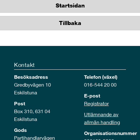
Startsidan
Tillbaka
Kontakt
Besöksadress
Telefon (växel)
Gredbyvägen 10
016-544 20 00
Eskilstuna
E-post
Post
Registrator
Box 310, 631 04
Utlämnande av
Eskilstuna
allmän handling
Gods
Organisationsnummer
Partihandlarvägen