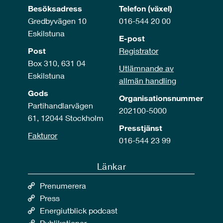
Besöksadress
Telefon (växel)
Gredbyvägen 10
016-544 20 00
Eskilstuna
E-post
Post
Registrator
Box 310, 631 04
Utlämnande av
Eskilstuna
allmän handling
Gods
Organisationsnummer
Partihandlarvägen
202100-5000
61, 12044 Stockholm
Presstjänst
Fakturor
016-544 23 99
Länkar
Prenumerera
Press
Energiutblick podcast
Publikationer