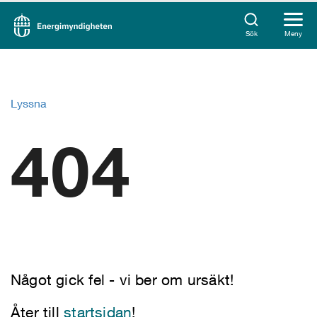
Sök
Meny
Lyssna
404
Något gick fel - vi ber om ursäkt!
Åter till
startsidan
!