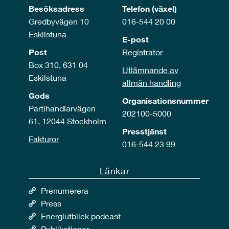
Besöksadress
Telefon (växel)
Gredbyvägen 10
016-544 20 00
Eskilstuna
E-post
Post
Registrator
Box 310, 631 04
Utlämnande av
Eskilstuna
allmän handling
Gods
Organisationsnummer
Partihandlarvägen
202100-5000
61, 12044 Stockholm
Presstjänst
Fakturor
016-544 23 99
Länkar
Prenumerera
Press
Energiutblick podcast
Publikationer