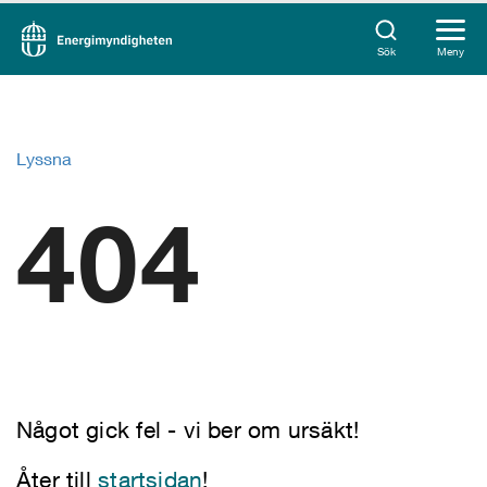
Sök
Meny
Lyssna
404
Något gick fel - vi ber om ursäkt!
Åter till
startsidan
!