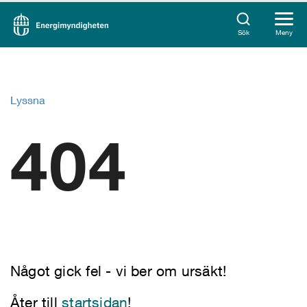
Sök
Meny
Lyssna
404
Något gick fel - vi ber om ursäkt!
Åter till
startsidan
!