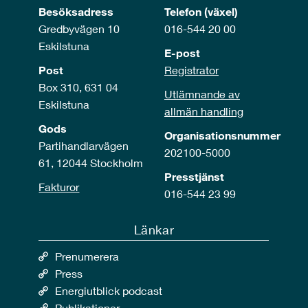
Besöksadress
Telefon (växel)
Gredbyvägen 10
016-544 20 00
Eskilstuna
E-post
Post
Registrator
Box 310, 631 04
Utlämnande av
Eskilstuna
allmän handling
Gods
Organisationsnummer
Partihandlarvägen
202100-5000
61, 12044 Stockholm
Presstjänst
Fakturor
016-544 23 99
Länkar
Prenumerera
Press
Energiutblick podcast
Publikationer