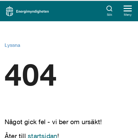
Sök
Meny
Lyssna
404
Något gick fel - vi ber om ursäkt!
Åter till
startsidan
!