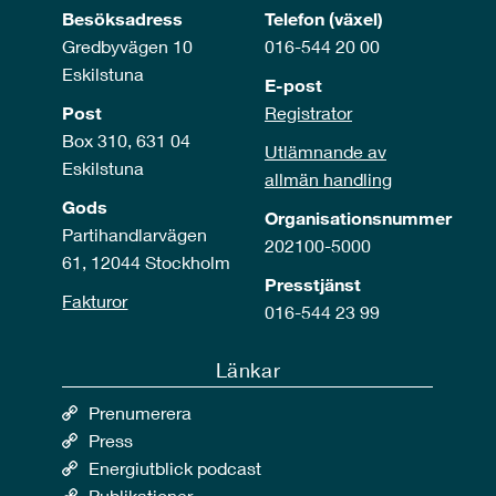
Besöksadress
Telefon (växel)
Gredbyvägen 10
016-544 20 00
Eskilstuna
E-post
Post
Registrator
Box 310, 631 04
Utlämnande av
Eskilstuna
allmän handling
Gods
Organisationsnummer
Partihandlarvägen
202100-5000
61, 12044 Stockholm
Presstjänst
Fakturor
016-544 23 99
Länkar
Prenumerera
Press
Energiutblick podcast
Publikationer