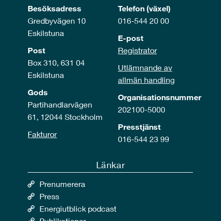
Besöksadress
Telefon (växel)
Gredbyvägen 10
016-544 20 00
Eskilstuna
E-post
Post
Registrator
Box 310, 631 04
Utlämnande av
Eskilstuna
allmän handling
Gods
Organisationsnummer
Partihandlarvägen
202100-5000
61, 12044 Stockholm
Presstjänst
Fakturor
016-544 23 99
Länkar
Prenumerera
Press
Energiutblick podcast
Publikationer