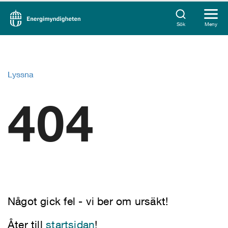
Sök
Meny
Lyssna
404
Något gick fel - vi ber om ursäkt!
Åter till
startsidan
!