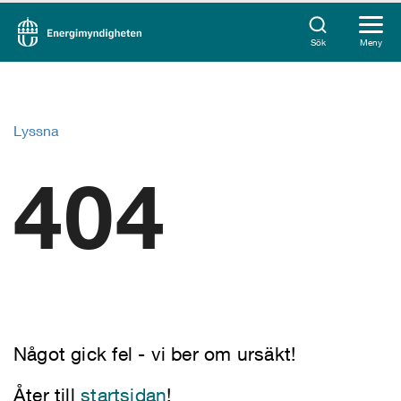
Sök
Meny
Lyssna
404
Något gick fel - vi ber om ursäkt!
Åter till
startsidan
!