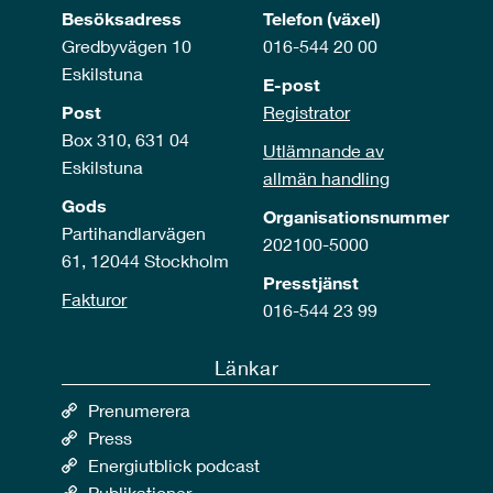
Besöksadress
Telefon (växel)
Gredbyvägen 10
016-544 20 00
Eskilstuna
E-post
Post
Registrator
Box 310, 631 04
Utlämnande av
Eskilstuna
allmän handling
Gods
Organisationsnummer
Partihandlarvägen
202100-5000
61, 12044 Stockholm
Presstjänst
Fakturor
016-544 23 99
Länkar
Prenumerera
Press
Energiutblick podcast
Publikationer