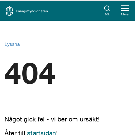
Sök
Meny
Lyssna
404
Något gick fel - vi ber om ursäkt!
Åter till
startsidan
!