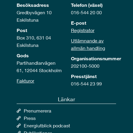
Besöksadress
Telefon (växel)
Gredbyvägen 10
016-544 20 00
Eskilstuna
E-post
Post
Registrator
Box 310, 631 04
Utlämnande av
Eskilstuna
allmän handling
Gods
Organisationsnummer
Partihandlarvägen
202100-5000
61, 12044 Stockholm
Presstjänst
Fakturor
016-544 23 99
Länkar
Prenumerera
Press
Energiutblick podcast
Publikationer