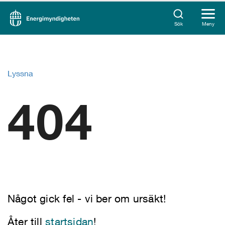
Sök
Meny
Lyssna
404
Något gick fel - vi ber om ursäkt!
Åter till
startsidan
!