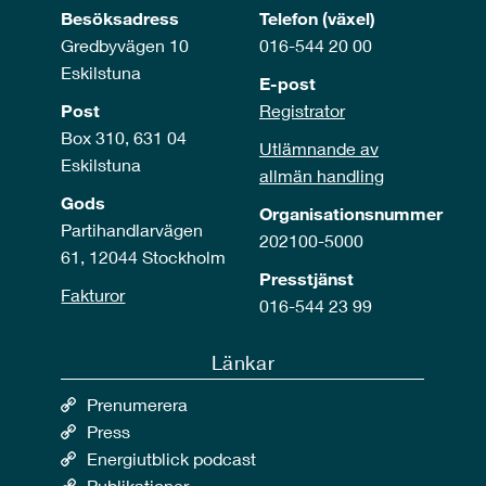
Besöksadress
Telefon (växel)
Gredbyvägen 10
016-544 20 00
Eskilstuna
E-post
Post
Registrator
Box 310, 631 04
Utlämnande av
Eskilstuna
allmän handling
Gods
Organisationsnummer
Partihandlarvägen
202100-5000
61, 12044 Stockholm
Presstjänst
Fakturor
016-544 23 99
Länkar
Prenumerera
Press
Energiutblick podcast
Publikationer