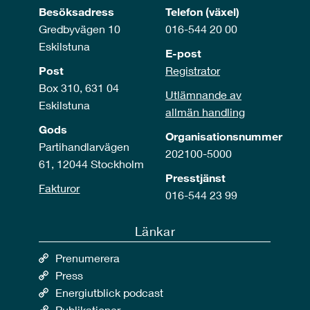
Besöksadress
Telefon (växel)
Gredbyvägen 10
016-544 20 00
Eskilstuna
E-post
Post
Registrator
Box 310, 631 04
Utlämnande av
Eskilstuna
allmän handling
Gods
Organisationsnummer
Partihandlarvägen
202100-5000
61, 12044 Stockholm
Presstjänst
Fakturor
016-544 23 99
Länkar
Prenumerera
Press
Energiutblick podcast
Publikationer