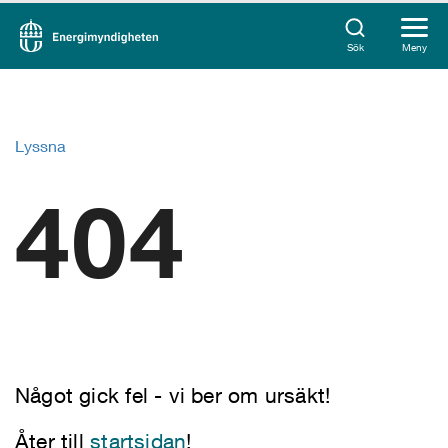
Sök
Meny
Lyssna
404
Något gick fel - vi ber om ursäkt!
Åter till
startsidan
!