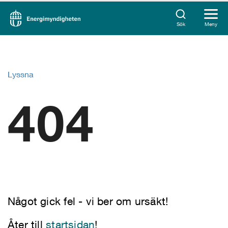
Sök
Meny
Lyssna
404
Något gick fel - vi ber om ursäkt!
Åter till
startsidan
!