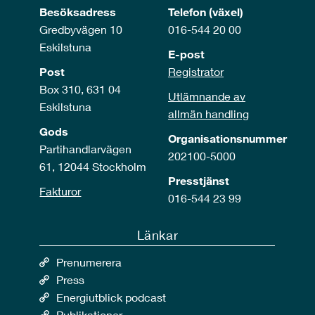
Besöksadress
Telefon (växel)
Gredbyvägen 10
016-544 20 00
Eskilstuna
E-post
Post
Registrator
Box 310, 631 04
Utlämnande av
Eskilstuna
allmän handling
Gods
Organisationsnummer
Partihandlarvägen
202100-5000
61, 12044 Stockholm
Presstjänst
Fakturor
016-544 23 99
Länkar
Prenumerera
Press
Energiutblick podcast
Publikationer