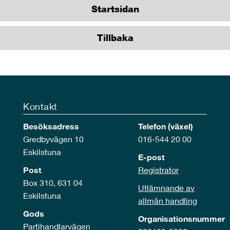
Startsidan
Tillbaka
Kontakt
Besöksadress
Telefon (växel)
Gredbyvägen 10
016-544 20 00
Eskilstuna
E-post
Post
Registrator
Box 310, 631 04
Utlämnande av
Eskilstuna
allmän handling
Gods
Organisationsnummer
Partihandlarvägen