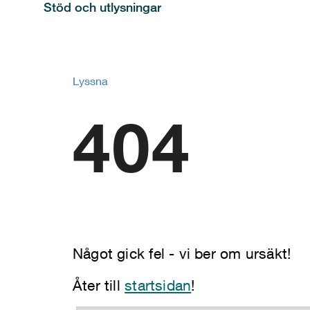
Stöd och utlysningar
Lyssna
404
Något gick fel - vi ber om ursäkt!
Åter till
startsidan
!