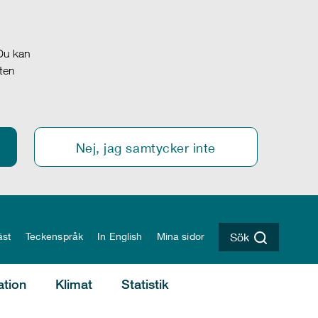
 Du kan
oten
Nej, jag samtycker inte
äst
Teckenspråk
In English
Mina sidor
Sök
ation
Klimat
Statistik