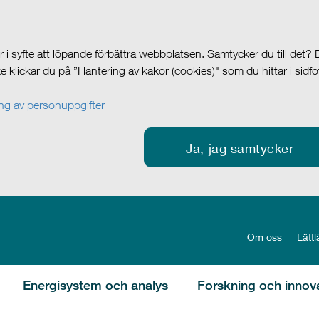
i syfte att löpande förbättra webbplatsen. Samtycker du till det?
cke klickar du på ”Hantering av kakor (cookies)" som du hittar i sidf
g av personuppgifter
Ja, jag samtycker
Om oss
Lättl
Energisystem och analys
Forskning och innov