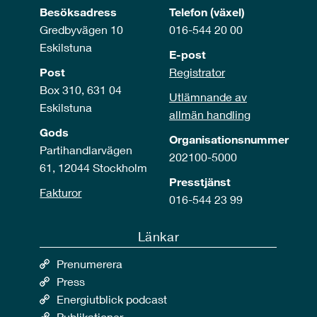
Besöksadress
Telefon (växel)
Gredbyvägen 10
016-544 20 00
Eskilstuna
E-post
Post
Registrator
Box 310, 631 04
Utlämnande av
Eskilstuna
allmän handling
Gods
Organisationsnummer
Partihandlarvägen
202100-5000
61, 12044 Stockholm
Presstjänst
Fakturor
016-544 23 99
Länkar
Prenumerera
Press
Energiutblick podcast
Publikationer