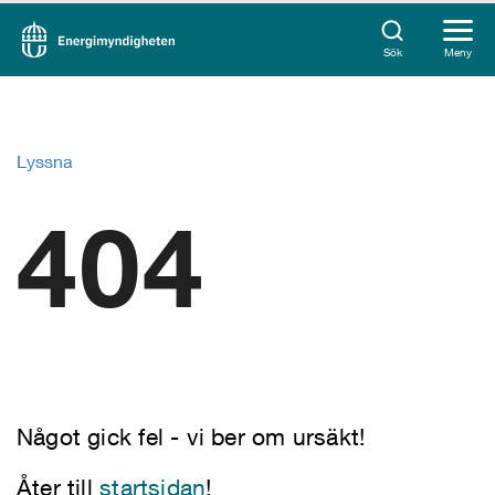
Sök
Meny
Lyssna
404
Något gick fel - vi ber om ursäkt!
Åter till
startsidan
!